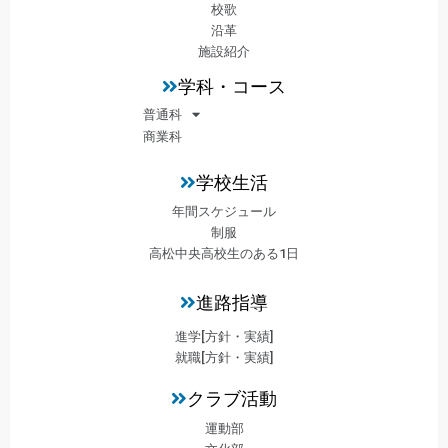
校歌
沿革
施設紹介
学科・コース
普通科
商業科
学校生活
年間スケジュール
制服
高松中央高校生のある1日
進路指導
進学[方針・実績]
就職[方針・実績]
クラブ活動
運動部