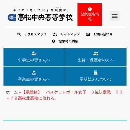
緊急連絡 情
報
アクセスマップ
サイトマップ
お問い合わせ
緊急時の対応
中学生の皆さんへ
生徒・保護者の方へ
卒業生の皆さんへ
学校法人について
ホーム
»
【県総体】 バスケットボール女子 ３位決定戦 ５３
－７９高松北高校に敗れる。