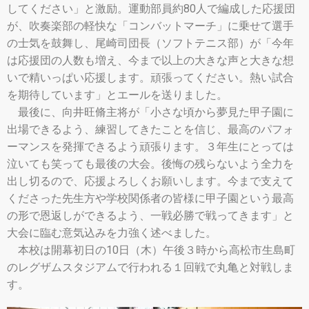
してください」と激励。運動部員約80人で編成した応援団
が、吹奏楽部の軽快な「コンバットマーチ」に乗せて選手
の士気を鼓舞し、尾崎司団長（ソフトテニス部）が「今年
は応援団の人数も増え、今まで以上の大きな声と大きな想
いで精いっぱい応援します。頑張ってください。熱い試合
を期待しています」とエールを送りました。
最後に、向井旺脩主将が「小さな頃から夢見た甲子園に
出場できるよう、練習してきたことを信じ、最高のパフォ
ーマンスを発揮できるよう頑張ります。３年生にとっては
泣いても笑っても最後の大会。後悔の残らないよう全力を
出し切るので、応援よろしくお願いします。今まで支えて
くださった先生方や学校関係者の皆様に甲子園という最高
の形で恩返しができるよう、一戦必勝で戦ってきます」と
大会に臨む意気込みを力強く述べました。
本校は開幕初日の10日（木）午後３時から高松市生島町
のレグザムスタジアムで行われる１回戦で丸亀と対戦しま
す。