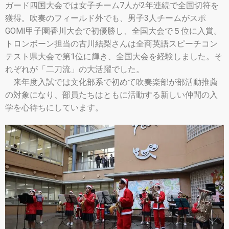
ガード四国大会では女子チーム7人が2年連続で全国切符を
獲得。吹奏のフィールド外でも、男子3人チームがスポ
GOMI甲子園香川大会で初優勝し、全国大会で５位に入賞。
トロンボーン担当の古川結梨さんは全商英語スピーチコン
テスト県大会で第1位に輝き、全国大会を経験しました。そ
れぞれが「二刀流」の大活躍でした。
来年度入試では文化部系で初めて吹奏楽部が部活動推薦
の対象になり、部員たちはともに活動する新しい仲間の入
学を心待ちにしています。