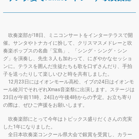
吹奏楽部が18日、ミニコンサートをインターテラスで開
催。サンタやトナカイに扮して、クリスマスメドレーと吹
奏楽ポップスの名曲「宝島」、「シング・シング・シン
グ」を演奏し、先生３人も加わって、にぎやかなセッショ
ンに。テラスを囲んだ生徒たちも歌を口ずさんだり、手拍
子を送ったりして楽しいひと時を共有しました。
12月23日にはイオンモール高松、イブの24日はイオンモ
ール綾川でそれぞれXmas音楽祭に出演します。ステージは
23日が午前11時、24日が午後4時からの予定。お立ち寄り
の際は、ぜひご声援をお願いします。
吹奏楽部にとって今年はトピックス盛りだくさんの充実
した1年になりました。
全日本吹奏楽コンクール県大会で銀賞を受賞し、カラー