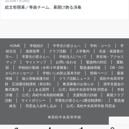
2025年7月26日
総文祭開幕／筝曲チーム、幕開け飾る演奏
HOME
学校紹介
中学生の皆さんへ
学科・コース
学
校生活
進路指導
クラブ活動
入学案内
生徒・保護者の
方へ
卒業生の皆さんへ
学校法人について
所在地・アクセス
マップ
サイトマップ
お問い合わせ
緊急時の対応
運動
部
学校紹介動画（令和３年度募集）
緊急連絡情報
OB・OG
からのメッセージ
学校いじめ防止基本方針
投稿ページ
最新
情報
個人情報保護方針
クラブ活動ニュース
高松中央高等学
校 広域通信制課程（単位制）
教員募集のお知らせ
就学支援金の
書式案内
よくある質問
公式）高松中央高等学校 同窓会
学校
評価
公式）高松中央高校幼稚園
支援制度の詳細
家庭クラブ
活動
サイトポリシー
卒業生の皆さんへ(通信制課程）
緊急連
絡先
同窓会入会申し込み
公式）高松中央高等学校 同窓会
©️高松中央高等学校