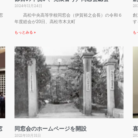
2024年11月24日
20
窓
高松中央高等学校同窓会（伊賀裕之会長）の令和６
創
年度総会が20日、高松市木太町
す
もっとみる »
も
窓
同窓会のホームページを開設
2021年10月31日
20