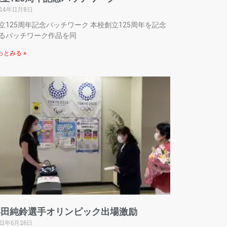
24年11月8日
立125周年記念パッチワーク 本校創立125周年を記念
るパッチワーク作品を同
っとみる »
喜田純鈴選手オリンピック出場激励
21年6月26日