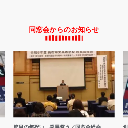
同窓会からのお知らせ
節目の年祝い、発展誓う／同窓会総会
創