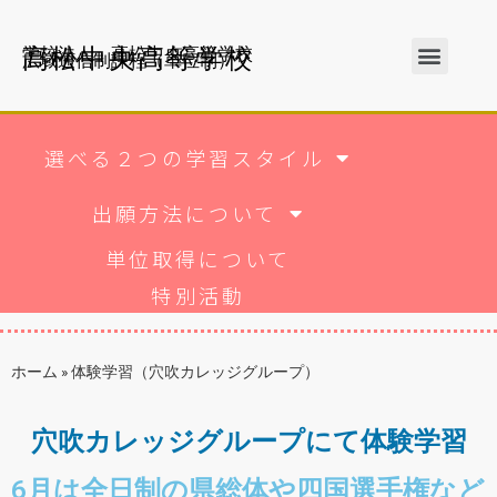
高松中央高等学校
学校法人 高松中央高等学校
広域通信制課程（単位制）
選べる２つの学習スタイル
出願方法について
単位取得について
特別活動
ホーム
»
体験学習（穴吹カレッジグループ）
穴吹カレッジグループにて体験学習
6月は全日制の県総体や四国選手権など