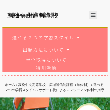
高松中央高等学校
学校法人 高松中央高等学校
広域通信制課程（単位制）
選べる２つの学習スタイル
出願方法について
単位取得について
特別活動
ホーム
»
高松中央高等学校 広域通信制課程（単位制）
»
選べる
２つの学習スタイル
»
サポート校によるマンツーマン体制の指導