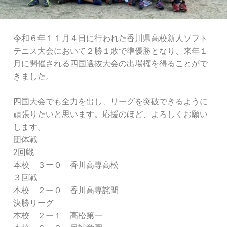
令和６年１１月４日に行われた香川県高校新人ソフト
テニス大会において２勝１敗で準優勝となり、来年１
月に開催される四国選抜大会の出場権を得ることがで
きました。
四国大会でも全力を出し、リーグを突破できるように
頑張りたいと思います。応援のほど、よろしくお願い
します。
団体戦
2回戦
本校 ３ー０ 香川高専高松
３回戦
本校 ２ー０ 香川高専詫間
決勝リーグ
本校 ２ー１ 高松第一