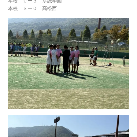
本校 ０ー３ 尽誠学園
本校 ３ー０ 高松西