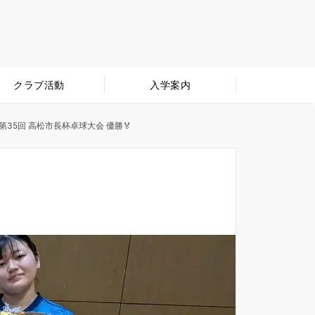
クラブ活動
入学案内
第35回 高松市長杯卓球大会 優勝🏅