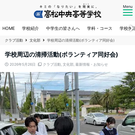
Menu
HOME
学校紹介
中学生の皆さんへ
学科・コース
学校生
クラブ活動
文化部
学校周辺の清掃活動(ボランティア同好会)
学校周辺の清掃活動(ボランティア同好会)
2026年5月26日
クラブ活動
,
文化部
,
最新情報・お知らせ