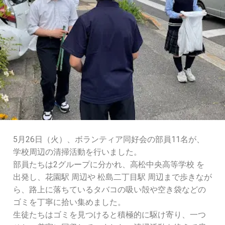
5月26日（火）、ボランティア同好会の部員11名が、
学校周辺の清掃活動を行いました。
部員たちは2グループに分かれ、高松中央高等学校 を
出発し、花園駅 周辺や 松島二丁目駅 周辺まで歩きなが
ら、路上に落ちているタバコの吸い殻や空き袋などの
ゴミを丁寧に拾い集めました。
生徒たちはゴミを見つけると積極的に駆け寄り、一つ