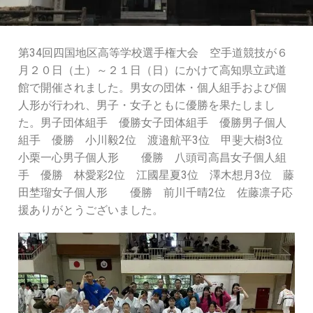
第34回四国地区高等学校選手権大会 空手道競技が６
月２０日（土）～２１日（日）にかけて高知県立武道
館で開催されました。男女の団体・個人組手および個
人形が行われ、男子・女子ともに優勝を果たしまし
た。男子団体組手 優勝女子団体組手 優勝男子個人
組手 優勝 小川毅2位 渡邉航平3位 甲斐大樹3位
小栗一心男子個人形 優勝 八頭司高昌女子個人組
手 優勝 林愛彩2位 江國星夏3位 澤木想月3位 藤
田埜瑠女子個人形 優勝 前川千晴2位 佐藤凛子応
援ありがとうございました。