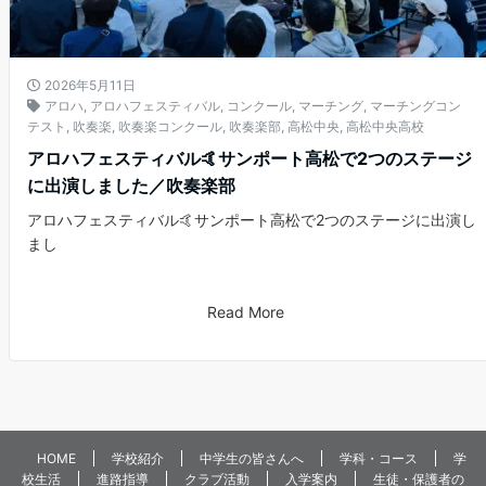
2026年5月11日
アロハ
,
アロハフェスティバル
,
コンクール
,
マーチング
,
マーチングコン
テスト
,
吹奏楽
,
吹奏楽コンクール
,
吹奏楽部
,
高松中央
,
高松中央高校
アロハフェスティバル🤙サンポート高松で2つのステージ
に出演しました／吹奏楽部
アロハフェスティバル🤙サンポート高松で2つのステージに出演し
まし
Read More
HOME
学校紹介
中学生の皆さんへ
学科・コース
学
校生活
進路指導
クラブ活動
入学案内
生徒・保護者の