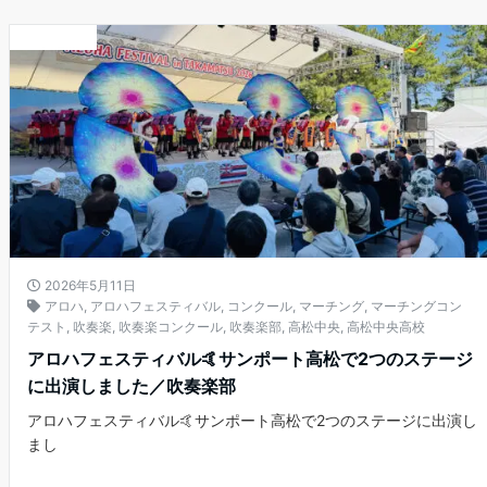
お知らせ
2026年5月11日
アロハ
,
アロハフェスティバル
,
コンクール
,
マーチング
,
マーチングコン
テスト
,
吹奏楽
,
吹奏楽コンクール
,
吹奏楽部
,
高松中央
,
高松中央高校
アロハフェスティバル🤙サンポート高松で2つのステージ
に出演しました／吹奏楽部
アロハフェスティバル🤙サンポート高松で2つのステージに出演し
まし