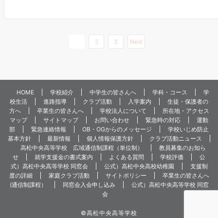
1
2
3
Next
HOME
学校紹介
中学生の皆さんへ
学科・コース
学
校生活
進路指導
クラブ活動
入学案内
生徒・保護者の
方へ
卒業生の皆さんへ
学校法人について
所在地・アクセス
マップ
サイトマップ
お問い合わせ
緊急時の対応
運動
部
緊急連絡情報
OB・OGからのメッセージ
学校いじめ防止
基本方針
最新情報
個人情報保護方針
クラブ活動ニュース
高松中央高等学校 広域通信制課程（単位制）
教員募集のお知ら
せ
就学支援金の書式案内
よくある質問
学校評価
公
式）高松中央高等学校 同窓会
公式）高松中央高校幼稚園
支援制
度の詳細
家庭クラブ活動
サイトポリシー
卒業生の皆さんへ
(通信制課程）
同窓会入会申し込み
公式）高松中央高等学校 同窓
会
©️高松中央高等学校