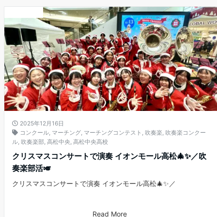
お知らせ
2025年12月16日
コンクール
,
マーチング
,
マーチングコンテスト
,
吹奏楽
,
吹奏楽コンクー
ル
,
吹奏楽部
,
高松中央
,
高松中央高校
クリスマスコンサートで演奏 イオンモール高松🎄✨／吹
奏楽部活🎺
クリスマスコンサートで演奏 イオンモール高松🎄✨／
Read More