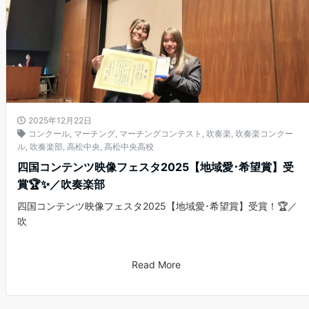
2025年12月22日
コンクール
,
マーチング
,
マーチングコンテスト
,
吹奏楽
,
吹奏楽コンクー
ル
,
吹奏楽部
,
高松中央
,
高松中央高校
四国コンテンツ映像フェスタ2025【地域愛･希望賞】受
賞🏆✨／吹奏楽部
四国コンテンツ映像フェスタ2025【地域愛･希望賞】受賞！🏆／
吹
Read More