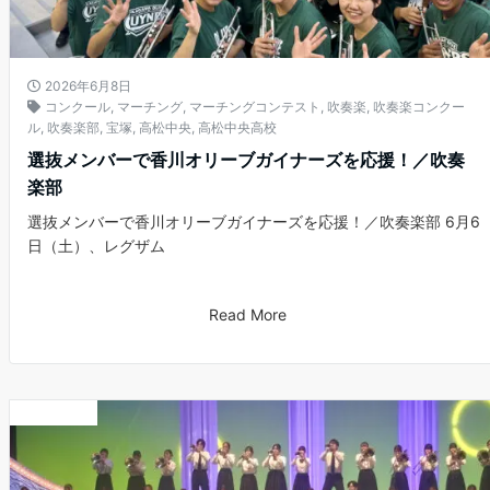
2026年6月8日
コンクール
,
マーチング
,
マーチングコンテスト
,
吹奏楽
,
吹奏楽コンクー
ル
,
吹奏楽部
,
宝塚
,
高松中央
,
高松中央高校
選抜メンバーで香川オリーブガイナーズを応援！／吹奏
楽部
選抜メンバーで香川オリーブガイナーズを応援！／吹奏楽部 6月6
日（土）、レグザム
Read More
お知らせ