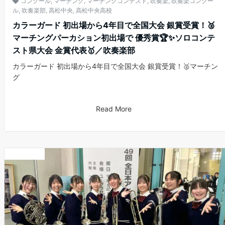
コンクール
,
マーチング
,
マーチングコンテスト
,
吹奏楽
,
吹奏楽コンクー
ル
,
吹奏楽部
,
高松中央
,
高松中央高校
カラーガード 初出場から4年目で全国大会 銀賞受賞！🥈
マーチングパーカション初出場で 優秀賞🏆✨ソロコンテ
スト県大会 金賞代表🥇／吹奏楽部
カラーガード 初出場から4年目で全国大会 銀賞受賞！🥈マーチン
グ
Read More
お知らせ