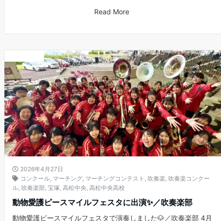
Read More
お知らせ
2026年4月27日
コンクール
,
マーチング
,
マーチングコンテスト
,
吹奏楽
,
吹奏楽コンクー
ル
,
吹奏楽部
,
宝塚
,
高松中央
,
高松中央高校
動物愛護ピースマイルフェスタに出演✨／吹奏楽部
動物愛護ピースマイルフェスタで演奏しました🐶／吹奏楽部 4月