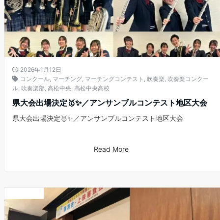
2026年1月12日
コンクール
,
マーチング
,
マーチングコンテスト
,
吹奏楽
,
吹奏楽コンクー
ル
,
吹奏楽部
,
高松中央
,
高松中央高校
県大会出場決定🥇✨／アンサンブルコンテスト地区大会
県大会出場決定🥇✨／アンサンブルコンテスト地区大会
Read More
お知らせ