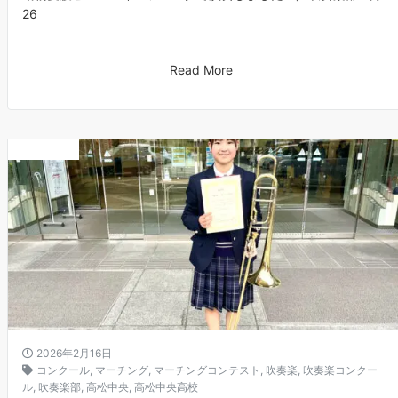
26
Read More
お知らせ
2026年2月16日
コンクール
,
マーチング
,
マーチングコンテスト
,
吹奏楽
,
吹奏楽コンクー
ル
,
吹奏楽部
,
高松中央
,
高松中央高校