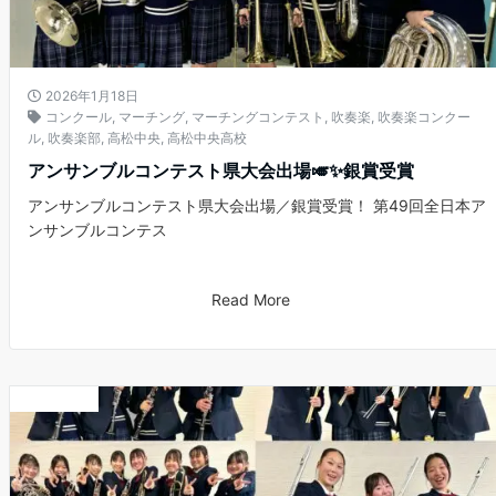
2026年1月18日
コンクール
,
マーチング
,
マーチングコンテスト
,
吹奏楽
,
吹奏楽コンクー
ル
,
吹奏楽部
,
高松中央
,
高松中央高校
アンサンブルコンテスト県大会出場🎺✨銀賞受賞
アンサンブルコンテスト県大会出場／銀賞受賞！ 第49回全日本ア
ンサンブルコンテス
Read More
お知らせ