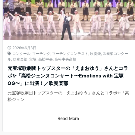
2026年6月3日
コンクール
,
マーチング
,
マーチングコンテスト
,
吹奏楽
,
吹奏楽コンクー
ル
,
吹奏楽部
,
宝塚
,
高松中央
,
高松中央高校
元宝塚歌劇団トップスターの「えまおゆう」さんとコラ
ボ✨「高松ジェンヌコンサート〜Emotions with 宝塚
OG〜」に出演！／吹奏楽部
元宝塚歌劇団トップスターの「えまおゆう」さんとコラボ✨「高
松ジェン
Read More