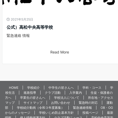
2021年5月25日
公式）高松中央高等学校
緊急連絡 情報
Read More
HOME
学校紹介
中学生の皆さんへ
学科・コース
学
校生活
進路指導
クラブ活動
入学案内
生徒・保護者の
方へ
卒業生の皆さんへ
学校法人について
所在地・アクセス
マップ
サイトマップ
お問い合わせ
緊急時の対応
運動
部
学校紹介動画（令和３年度募集）
緊急連絡情報
OB・OG
からのメッセージ
学校いじめ防止基本方針
投稿ページ
最新
情報
個人情報保護方針
クラブ活動ニュース
高松中央高等学