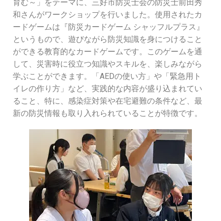
育む～」をテーマに、三好市防災士会の防災士前田秀
和さんがワークショップを行いました。使用されたカ
ードゲームは『防災カードゲーム シャッフルプラス』
というもので、遊びながら防災知識を身につけること
ができる教育的なカードゲームです。このゲームを通
して、災害時に役立つ知識やスキルを、楽しみながら
学ぶことができます。「AEDの使い方」や「緊急用ト
イレの作り方」など、実践的な内容が盛り込まれてい
ること、特に、感染症対策や在宅避難の条件など、最
新の防災情報も取り入れられていることが特徴です。