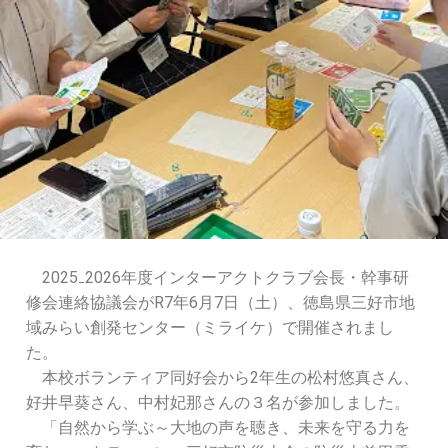
2025₋2026年度インターアクトクラブ会長・幹事研
修会連絡協議会がR7年6月7日（土）、徳島県三好市地
域みらい創発センター（ミライケ）で開催されまし
た。
本校ボランティア同好会から2年生の松村悠真さん、
好井早葵さん、中村妃那さんの３名が参加しました。
「自然から学ぶ～大地の声を聴き、未来を守る力を