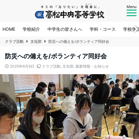
Menu
HOME
学校紹介
中学生の皆さんへ
学科・コース
学校生
クラブ活動
文化部
防災への備えを/ボランティア同好会
防災への備えを/ボランティア同好会
2025年6月9日
クラブ活動
,
文化部
,
最新情報・お知らせ