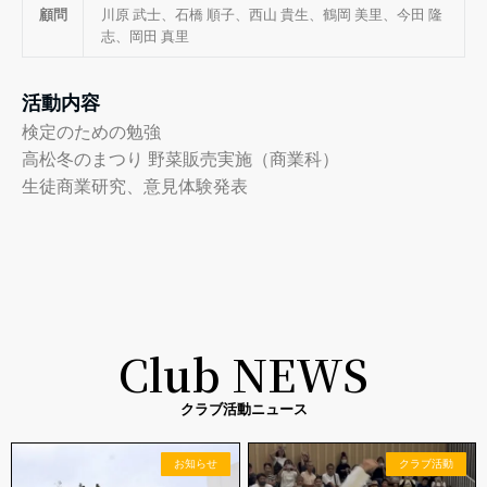
顧問
川原 武士、石橋 順子、西山 貴生、鶴岡 美里、今田 隆
志、岡田 真里
活動内容
検定のための勉強
高松冬のまつり 野菜販売実施（商業科）
生徒商業研究、意見体験発表
Club NEWS
クラブ活動ニュース
お知らせ
クラブ活動