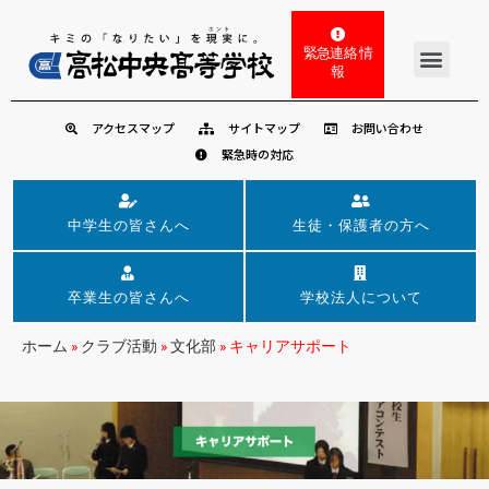
緊急連絡 情
報
アクセスマップ
サイトマップ
お問い合わせ
緊急時の対応
中学生の皆さんへ
生徒・保護者の方へ
卒業生の皆さんへ
学校法人について
ホーム
»
クラブ活動
»
文化部
»
キャリアサポート