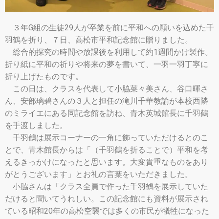
３年G組の生徒29人が卒業を前に平和への願いを込めた千
羽鶴を折り、７日、高松市平和記念館に贈りました。
総合的探究の時間や放課後を利用して約1週間かけ製作。
折り紙に平和の祈りや将来の夢を書いて、一羽一羽丁寧に
折り上げたものです。
この日は、クラスを代表して小脇菜々美さん、谷口暉さ
ん、安部璃碧さんの３人と担任の滝川千華教諭が本校西隣
のミライエにある同記念館を訪ね、青木英城館長に千羽鶴
を手渡しました。
千羽鶴は展示コーナーの一角に飾っていただけるとのこ
とで、青木館長からは「（千羽鶴を折ることで）平和を考
えるきっかけになったと思います。大変貴重なものをあり
がとうございます」とお礼の言葉をいただきました。
小脇さんは「クラス全員で作った千羽鶴を展示していた
だけると聞いてうれしい。この記念館にも資料が展示され
ている昭和20年の高松空襲では多くの市民が犠牲になった