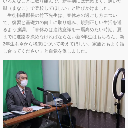
いろんなことに取り組んで、新学期には元気よく、輝いた
眼（まなこ）で登校してほしい」と呼びかけました。
生徒指導部長の竹下先生は、春休みの過ごし方につい
て、復習と基礎力の向上に取り組み、規則正しい生活を送
るよう強調。「春休みは進路意識を一層高めたい時期。夏
までに進路を決めなければならない新3年生はもちろん、新
2年生も今から将来について考えてほしい。家族ともよく話
し合ってください」と自覚を促しました。