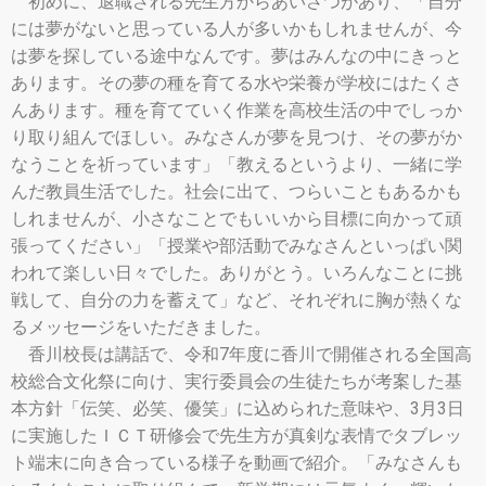
初めに、退職される先生方からあいさつがあり、「自分
には夢がないと思っている人が多いかもしれませんが、今
は夢を探している途中なんです。夢はみんなの中にきっと
あります。その夢の種を育てる水や栄養が学校にはたくさ
んあります。種を育てていく作業を高校生活の中でしっか
り取り組んでほしい。みなさんが夢を見つけ、その夢がか
なうことを祈っています」「教えるというより、一緒に学
んだ教員生活でした。社会に出て、つらいこともあるかも
しれませんが、小さなことでもいいから目標に向かって頑
張ってください」「授業や部活動でみなさんといっぱい関
われて楽しい日々でした。ありがとう。いろんなことに挑
戦して、自分の力を蓄えて」など、それぞれに胸が熱くな
るメッセージをいただきました。
香川校長は講話で、令和7年度に香川で開催される全国高
校総合文化祭に向け、実行委員会の生徒たちが考案した基
本方針「伝笑、必笑、優笑」に込められた意味や、3月3日
に実施したＩＣＴ研修会で先生方が真剣な表情でタブレッ
ト端末に向き合っている様子を動画で紹介。「みなさんも