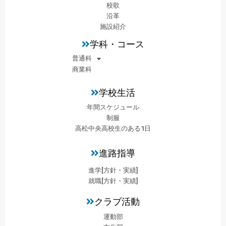
校歌
沿革
施設紹介
学科・コース
普通科
商業科
学校生活
年間スケジュール
制服
高松中央高校生のある1日
進路指導
進学[方針・実績]
就職[方針・実績]
クラブ活動
運動部