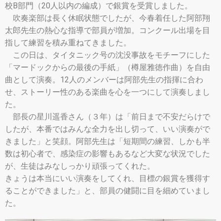
校B部門（20人以内の編成）で銀賞を受賞しました。
吹奏楽部は長く休眠状態でしたが、今春着任した阿部翔
太郎先生の熱心な指導で部員が増加。コンクール出場を目
指して練習を積み重ねてきました。
この日は、タイタニック号の沈没事故をモチーフにした
「マードックからの最後の手紙」（樽屋雅徳作曲）を自由
曲として演奏。12人のメンバーは阿部先生の指揮に合わ
せ、ストーリー性のある楽曲を心を一つにして演奏しまし
た。
部長の星川遥香さん（３年）は「前日まで不安だらけで
したが、本番ではみんな全力を出し切って、いい演奏がで
きました」と笑顔。阿部先生は「短期間の練習、しかも半
数は初心者で、感染症の影響もあるなど大変な状況でした
が、生徒はみなしっかり頑張ってくれた。
きょうは本当にいい演奏をしてくれ、目標の銀賞を獲得す
ることができました」と、部員の健闘に目を細めていまし
た。