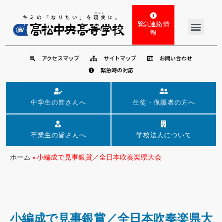
緊急連絡 情
報
アクセスマップ
サイトマップ
お問い合わせ
緊急時の対応
中学生の皆さんへ
生徒・保護者の方へ
卒業生の皆さんへ
学校法人について
ホーム
»
小編成で見事銀賞／全日本吹奏楽県大会
小編成で見事銀賞／全日本吹奏楽県大