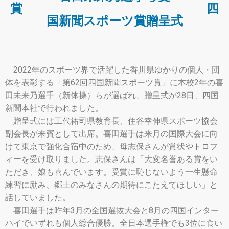
賞 四
国新聞スポーツ賞贈呈式
2022年のスポーツ界で活躍した香川県ゆかりの個人・団
体を表彰する「第62回四国新聞スポーツ賞」に本校2年の喜
田未来乃選手（新体操）らが選ばれ、贈呈式が28日、四国
新聞本社で行われました。
贈呈式には工代祐司県教育長、住谷幸伸県スポーツ協会
副会長が来賓として出席。喜田選手は来月の国際大会に向
けて東京で強化合宿中のため、母志保さんが賞状やトロフ
ィーを受け取りました。志保さんは「大変名誉ある賞をい
ただき、娘も喜んでいます。受賞に恥じないよう一生懸命
練習に励み、郷土のみなさんの期待にこたえてほしい」と
話していました。
喜田選手は昨年3月の全国選抜大会と8月の四国インター
ハイでいずれも個人総合優勝。全日本選手権でも3位に食い