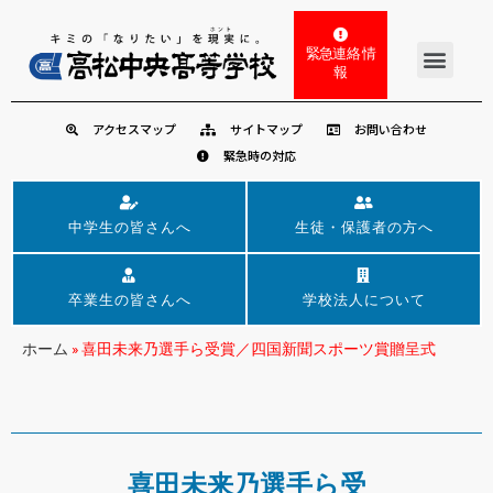
緊急連絡 情
報
アクセスマップ
サイトマップ
お問い合わせ
緊急時の対応
中学生の皆さんへ
生徒・保護者の方へ
卒業生の皆さんへ
学校法人について
ホーム
»
喜田未来乃選手ら受賞／四国新聞スポーツ賞贈呈式
喜田未来乃選手ら受