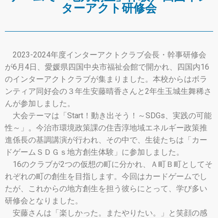
ターアクト研修会
2023-2024年度インターアクトクラブ会長・幹事研修会
が6月4日、愛媛県四国中央市福祉会館で開かれ、四国内16
のインターアクトクラブが集まりました。本校からはボラ
ンティア同好会の３年生安藤晴香さんと2年生玉城生舞稀さ
んが参加しました。
大会テーマは「Start！動き出そう！～SDGs、実践の可能
性～」。今治市環境政策課の住𠮷淳地域エネルギー政策推
進係長の基調講演が行われ、その中で、生徒たちは「カー
ドゲームＳＤＧｓ地方創生体験」に参加しました。
16のクラブが2つの仮想の町に分かれ、Ａ町Ｂ町としてそ
れぞれの町の創生を目指します。今回はカードゲームでし
たが、これからの地方創生を担う彼らにとって、学び多い
研修会となりました。
安藤さんは「楽しかった。またやりたい。」と笑顔の感