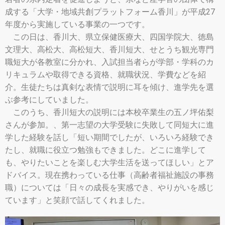
成する「大学・地域共創プラットフォーム香川」が平成27
年度から実施している事業の一つです。
この日は、香川大、県立保健医療大、四国学院大、徳島
文理大、高松大、高松短大、香川短大、せとうち観光専門
職短大が各教室に分かれ、入試担当者らが学部・学科のカ
リキュラムや取得できる資格、就職状況、学費などを紹
介。生徒たちは真剣な表情で説明に耳を傾け、進学先を選
ぶ参考にしていました。
このうち、香川短大の説明には本校卒業生の五ノ坪佑梨
さんが参加。、第一志望の大学受験に失敗して同短大に進
学した経験を話し「短い期間でしたが、いろいろ経験でき
たし、就職に役立つ勉強もできました。どこに進学して
も、やりたいことを楽しむ大学生活を送ってほしい」とア
ドバイス。現在携わっている仕事（高齢者福祉施設の事務
職）については「日々の成長を実感でき、やりがいを感じ
ています」と笑顔で話してくれました。