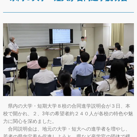
県内の大学・短期大学８校の合同進学説明会が３日、本
校で開かれ、２、3年の希望者約２４０人が各校の特色や魅
力に関心を深めました。
合同説明会は、地元の大学・短大への進学者を増やし、
若者の県内定着を促進しようと、県など産学官の団体で構