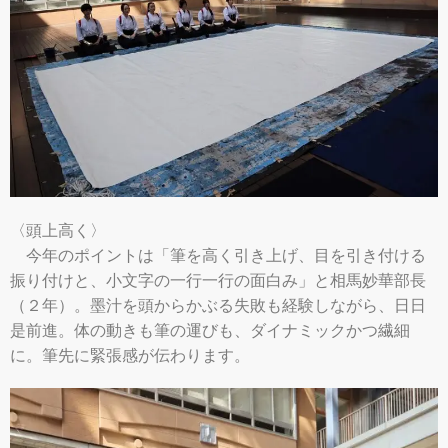
〈頭上高く〉
今年のポイントは「筆を高く引き上げ、目を引き付ける
振り付けと、小文字の一行一行の面白み」と相馬妙華部長
（２年）。墨汁を頭からかぶる失敗も経験しながら、日日
是前進。体の動きも筆の運びも、ダイナミックかつ繊細
に。筆先に緊張感が伝わります。