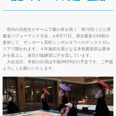
県内の高校生がチームで書の美を競う「第12回うどん県
書道パフォーマンス大会」が8月11日、過去最多の24校が
参加して、サンポート高松シンボルタワーのデックスガレ
リアで開かれます。４年連続出場となる本校書道部は夏休
みを返上し、連日の猛練習に汗を流しています。
大会当日、本校の出演は午後3時39分の予定です。ご声援
よろしくお願いいたします。