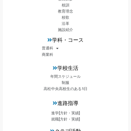
校訓
教育理念
校歌
沿革
施設紹介
学科・コース
普通科
商業科
学校生活
年間スケジュール
制服
高松中央高校生のある1日
進路指導
進学[方針・実績]
就職[方針・実績]