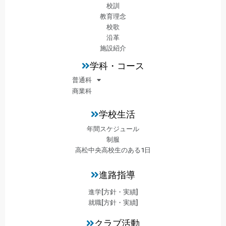
校訓
教育理念
校歌
沿革
施設紹介
学科・コース
普通科
商業科
学校生活
年間スケジュール
制服
高松中央高校生のある1日
進路指導
進学[方針・実績]
就職[方針・実績]
クラブ活動