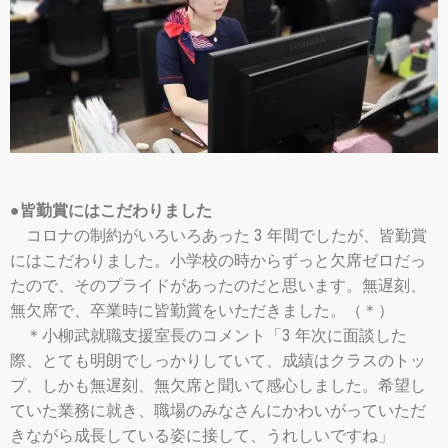
●皆勤賞にはこだわりました
コロナの制約がいろいろあった 3 年間でしたが、皆勤賞
にはこだわりました。小学校の時からずっと欠席ゼロだっ
たので、そのプライドがあったのだと思います。無遅刻、
無欠席で、卒業時に皆勤賞をいただきました。（＊）
＊小柳武就職支援室長のコメント「3 年次に面談した
際、とても明朗でしっかりしていて、成績はクラスのトッ
プ、しかも無遅刻、無欠席と聞いて感心しました。希望し
ていた業務に就き、職場のみなさんにかわいがっていただ
きながら成長している姿に接して、うれしいですね」