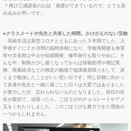
＊再び三浦課長のお話「基礎ができているので、とても呑
み込みが早いです」
●クラスメートや先生と共有した時間。かけがえのない宝物
高校生活は新型コロナとともにあった 3 年間でした。入
学後すぐに 2 か月間の臨時休校になり、学校再開後も体育
祭や文化祭は中止や短縮開催、修学旅行も取りやめに。そ
んな中、制限が少し緩くなってからは情報処理や簿記実
務、商業経済などの検定の勉強で放課後居残りをして、遅
くまで勉強したことがいい思い出です。同じ目標に向かっ
て友達や先生と一緒に過ごした日々は大変ではありました
が努力した分、忘れられないものとなりました。担任の先
生が親切で、頑張ったら、ごほうびのチョコレートやアメ
玉をくれたりしました。このごほうびも努力できた理由の
一つかもしれません。