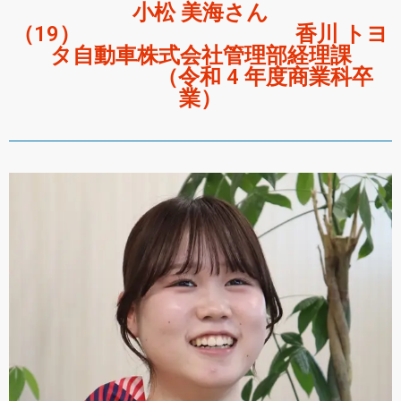
小松 美海さん
（19） 香川 トヨ
タ自動車株式会社管理部経理課
（令和 4 年度商業科卒
業）