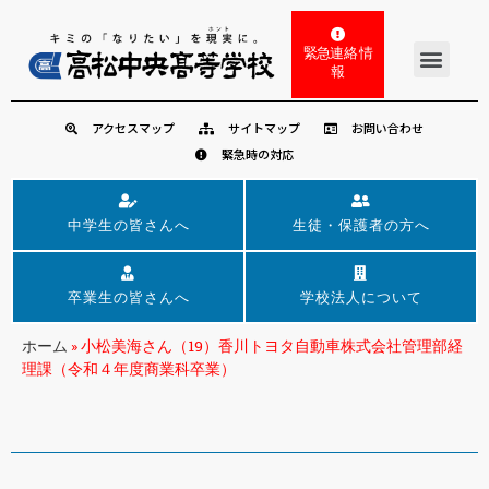
緊急連絡 情
報
アクセスマップ
サイトマップ
お問い合わせ
緊急時の対応
中学生の皆さんへ
生徒・保護者の方へ
卒業生の皆さんへ
学校法人について
ホーム
»
小松美海さん（19）香川トヨタ自動車株式会社管理部経
理課（令和４年度商業科卒業）