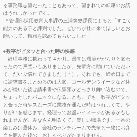
る事務職志望だったこともあって、望まれての転籍のお話
はうれしかったです。
＊管理部採用教育人事課の三浦篤史課長によると「すごく
能力のある子と評判でした。ぜひわが社に来てほしいとお
願いして、転籍を認めてもらいました」
●数字がピタッと合った時の快感
経理事務に携わって 4 か月。最初は環境ががらりと変わ
ったので戸惑いもありましたが、先輩方に助けていただい
て、だいぶ慣れてきました（＊）。それでも、締め日まで
に請求書をまとめるのは大変。ゴールデンウイークなど休
みが続いた後は請求書や伝票類がどっさり舞い込むので、
ちょっとしたパニックになることも。でも、数字がピタッ
と合った時やスムーズに業務が運んだ時はうれしくて、や
りがいを感じます。経理ってお堅いイメージがあるかもし
れませんが、みなさん明るくて、楽しい職場です。一番の
楽しみは昼休み。会社のランチルームで先輩と一緒にお弁
当を囲んだ後の、おしゃべりがたまりません。