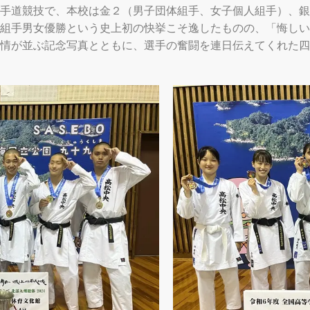
手道競技で、本校は金２（男子団体組手、女子個人組手）、銀
組手男女優勝という史上初の快挙こそ逸したものの、「悔しい
情が並ぶ記念写真とともに、選手の奮闘を連日伝えてくれた四