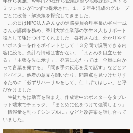
年から実施。今年は25社から企業課題や地域課題に関する
ミッションが1つずつ提示され、１、２年生混成のグループ
ごとに改善・解決策を探究してきました。
この日はNPO法人みんなの進路委員会理事長の谷村一成
さんが講師を務め、香川大学企業部の学生３人もサポート
役として駆けつけてくれました。谷村さんは、分かりやす
いポスターを作るポイントとして「３分間で説明できる内
容に絞る。余計な情報は書かない」「まとめを目立たせ
る」「主張を先に示す」、発表にあたっては「全員に向か
って言葉を発する」「聞き手の反応を見て話す」などとア
ドバイス。他者の意見を聞いたり、問題点を見つけたりす
るために「必ずリハーサルをして、仕上げてほしい」と呼
びかけました。
生徒たちは助言を踏まえ、作成途中のポスターをタブレ
ット端末でチェック。「まとめに色をつけて強調しよう」
「情報量を削ってシンプルに」などと改善案を話し合って
いました。