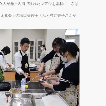
９人が瀬戸内海で獲れたマアジを素材に、さば
考える会」の樋口美佐子さんと村井栄子さんが