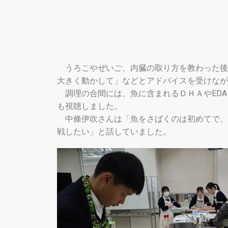
うろこやぜいご、内臓の取り方を教わった後
大きく動かして」などとアドバイスを受けなが
調理の合間には、魚に含まれるＤＨＡやEDA
も視聴しました。
中條伊吹さんは「魚をさばくのは初めてで、
戦したい」と話していました。